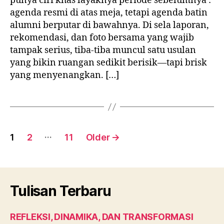
punya ciri khas layaknya periode sebelumnya :
agenda resmi di atas meja, tetapi agenda batin
alumni berputar di bawahnya. Di sela laporan,
rekomendasi, dan foto bersama yang wajib
tampak serius, tiba-tiba muncul satu usulan
yang bikin ruangan sedikit berisik—tapi brisk
yang menyenangkan. […]
Posts
…
1
2
11
Older
→
pagination
Tulisan Terbaru
REFLEKSI, DINAMIKA, DAN TRANSFORMASI