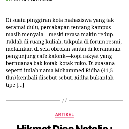
NYARIS
PADAM
:
Di suatu pinggiran kota mahasiswa yang tak
Wawancara
seramai dulu, percakapan tentang kampus
Imajiner
masih menyala—meski terasa makin redup.
Mohammed
Taklah di ruang kuliah, takpula di forum resmi,
Ridha
di
melainkan di sela obrolan santai di keramaian
Cafe
pengunjung cafe kalonk—kopi rakyat yang
Kalonk
bernuansa bak kotak-kotak ruko. Di suasana
seperti itulah nama Mohammed Ridha (41,5
thn) kembali disebut-sebut. Ridha bukanlah
tipe […]
Categories
ARTIKEL
Hikmat Dies Natalis :