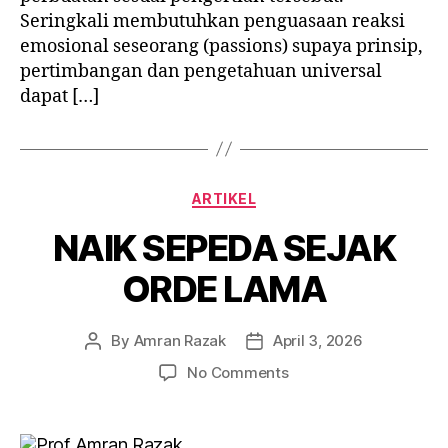
Seringkali membutuhkan penguasaan reaksi
emosional seseorang (passions) supaya prinsip,
pertimbangan dan pengetahuan universal
dapat […]
Categories
ARTIKEL
NAIK SEPEDA SEJAK
ORDE LAMA
By
Amran Razak
April 3, 2026
Post
Post
author
date
on
No Comments
NAIK
SEPEDA
SEJAK