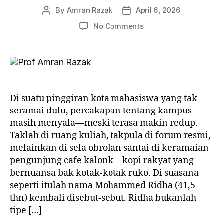
By
Amran Razak
April 6, 2026
Post
Post
author
date
on
No Comments
MENJAGA
API
YANG
NYARIS
PADAM
:
Di suatu pinggiran kota mahasiswa yang tak
Wawancara
seramai dulu, percakapan tentang kampus
Imajiner
masih menyala—meski terasa makin redup.
Mohammed
Taklah di ruang kuliah, takpula di forum resmi,
Ridha
di
melainkan di sela obrolan santai di keramaian
Cafe
pengunjung cafe kalonk—kopi rakyat yang
Kalonk
bernuansa bak kotak-kotak ruko. Di suasana
seperti itulah nama Mohammed Ridha (41,5
thn) kembali disebut-sebut. Ridha bukanlah
tipe […]