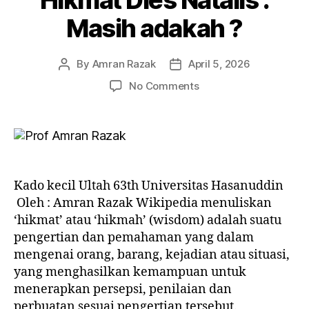
Masih adakah ?
By
Amran Razak
April 5, 2026
Post
Post
author
date
on
No Comments
Hikmat
Dies
Natalis
:
Masih
adakah
Kado kecil Ultah 63th Universitas Hasanuddin
?
Oleh : Amran Razak Wikipedia menuliskan
‘hikmat’ atau ‘hikmah’ (wisdom) adalah suatu
pengertian dan pemahaman yang dalam
mengenai orang, barang, kejadian atau situasi,
yang menghasilkan kemampuan untuk
menerapkan persepsi, penilaian dan
perbuatan sesuai pengertian tersebut.