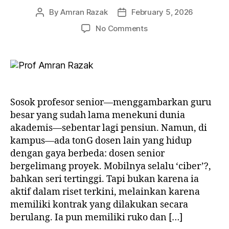
By
Amran Razak
February 5, 2026
Post
Post
author
date
on
No Comments
MENYENTIL
PROFESOR
SENIOR
?
Sosok profesor senior—menggambarkan guru
besar yang sudah lama menekuni dunia
akademis—sebentar lagi pensiun. Namun, di
kampus—ada tonG dosen lain yang hidup
dengan gaya berbeda: dosen senior
bergelimang proyek. Mobilnya selalu ‘ciber’?,
bahkan seri tertinggi. Tapi bukan karena ia
aktif dalam riset terkini, melainkan karena
memiliki kontrak yang dilakukan secara
berulang. Ia pun memiliki ruko dan […]