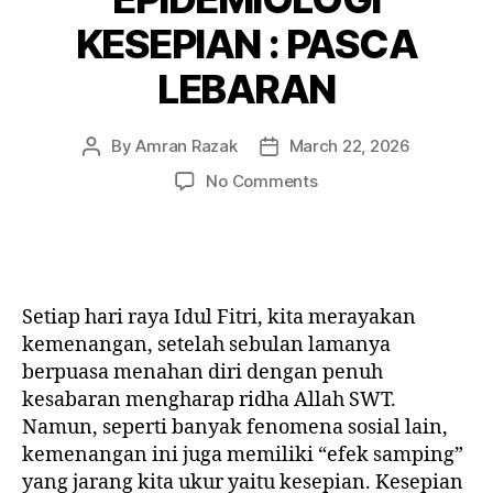
KESEPIAN : PASCA
LEBARAN
By
Amran Razak
March 22, 2026
Post
Post
author
date
on
No Comments
EPIDEMIOLOGI
KESEPIAN
:
PASCA
LEBARAN
Setiap hari raya Idul Fitri, kita merayakan
kemenangan, setelah sebulan lamanya
berpuasa menahan diri dengan penuh
kesabaran mengharap ridha Allah SWT.
Namun, seperti banyak fenomena sosial lain,
kemenangan ini juga memiliki “efek samping”
yang jarang kita ukur yaitu kesepian. Kesepian