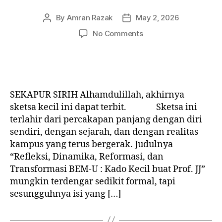
By
Amran Razak
May 2, 2026
Post
Post
author
date
on
No Comments
REFLEKSI,
DINAMIKA,
DAN
TRANSFORMASI
BEM-
SEKAPUR SIRIH Alhamdulillah, akhirnya
U
sketsa kecil ini dapat terbit. Sketsa ini
:
terlahir dari percakapan panjang dengan diri
Kado
sendiri, dengan sejarah, dan dengan realitas
kecil
buat
kampus yang terus bergerak. Judulnya
Prof.
“Refleksi, Dinamika, Reformasi, dan
JJ
Transformasi BEM-U : Kado Kecil buat Prof. JJ”
mungkin terdengar sedikit formal, tapi
sesungguhnya isi yang […]