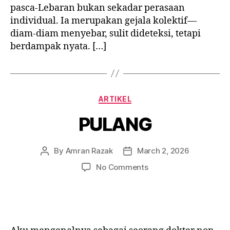
pasca-Lebaran bukan sekadar perasaan
individual. Ia merupakan gejala kolektif—
diam-diam menyebar, sulit dideteksi, tetapi
berdampak nyata. […]
Categories
ARTIKEL
PULANG
By
Amran Razak
March 2, 2026
Post
Post
author
date
on
No Comments
PULANG