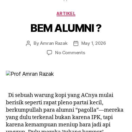
Categories
ARTIKEL
BEM ALUMNI ?
By
Amran Razak
May 1, 2026
Post
Post
author
date
on
No Comments
BEM
ALUMNI
?
Di sebuah warung kopi yang ACnya mulai
berisik seperti rapat pleno partai kecil,
berkumpullah para alumni “pagolla”—mereka
yang dulu terkenal bukan karena IPK, tapi
karena kemampuan meniup bara jadi api