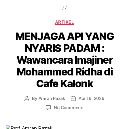
Categories
ARTIKEL
MENJAGA API YANG
NYARIS PADAM :
Wawancara Imajiner
Mohammed Ridha di
Cafe Kalonk
By
Amran Razak
April 6, 2026
Post
Post
author
date
on
No Comments
MENJAGA
API
YANG