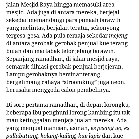
jalan Mesjid Raya hingga memasuki area
mesjid. Ada juga di antara mereka, berjejal
sekedar memandangi para jamaah tarawih
yang melintas, berjalan teratur, sekonyong
tergesa-gesa. Ada pula remaja sekedar
mejeng
di antara gerobak-gerobak penjual kue terang
bulan dan martabak telor jelang tarawih.
Sepanjang ramadhan, di jalan mesjid raya,
semarak dihiasi gerobak penjual berjejeran.
Lampu gerobaknya bersinar terang,
bergelimang cahaya “stroomking” juga neon,
berusaha menggoda calon pembelinya.
Di sore pertama ramadhan, di depan lorongku,
beberapa ibu penghuni lorong kambing itu tak
mau ketinggalan menjaja jualan mereka. Ada
yang menjual manisan, asinan,
es
pisang ijo, es
pallubutung, kolang-kaling, kue lapis
dan kue