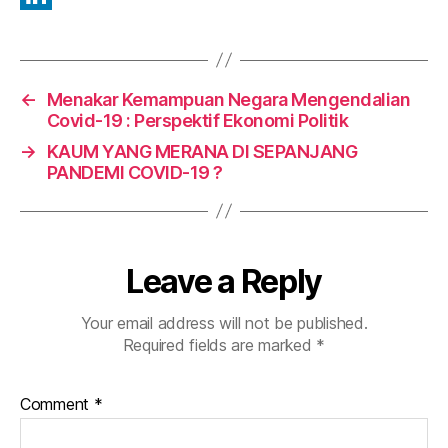
e
a
L
b
t
i
o
s
n
←
Menakar Kemampuan Negara Mengendalian
o
A
k
Covid-19 : Perspektif Ekonomi Politik
→
KAUM YANG MERANA DI SEPANJANG
k
p
e
PANDEMI COVID-19 ?
p
d
I
n
Leave a Reply
Your email address will not be published.
Required fields are marked
*
Comment
*