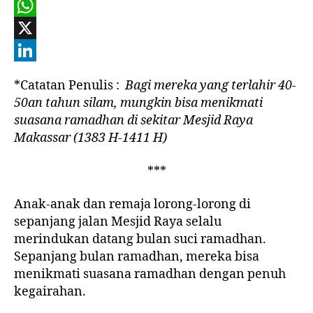
F
a
W
c
h
X
e
a
L
*Catatan Penulis :
Bagi mereka yang terlahir 40-
b
t
i
50an tahun silam, mungkin bisa menikmati
o
s
n
suasana ramadhan di sekitar Mesjid Raya
Makassar (1383 H-1411 H)
o
A
k
k
p
e
***
p
d
Anak-anak dan remaja lorong-lorong di
I
sepanjang jalan Mesjid Raya selalu
n
merindukan datang bulan suci ramadhan.
Sepanjang bulan ramadhan, mereka bisa
menikmati suasana ramadhan dengan penuh
kegairahan.