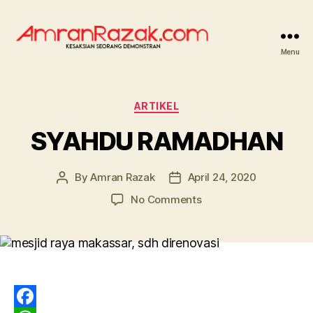
Menu
AMRANRAZAK.COM
Categories
ARTIKEL
SYAHDU RAMADHAN
By
Amran Razak
April 24, 2020
Post
Post
author
date
on
No Comments
SYAHDU
RAMADHAN