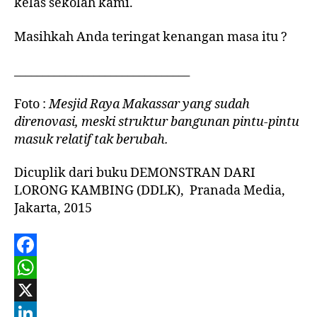
kelas sekolah kami.
Masihkah Anda teringat kenangan masa itu ?
_______________________________
Foto :
Mesjid Raya Makassar yang sudah
direnovasi, meski struktur bangunan pintu-pintu
masuk relatif tak berubah.
Dicuplik dari buku DEMONSTRAN DARI
LORONG KAMBING (DDLK), Pranada Media,
Jakarta, 2015
F
a
W
c
h
X