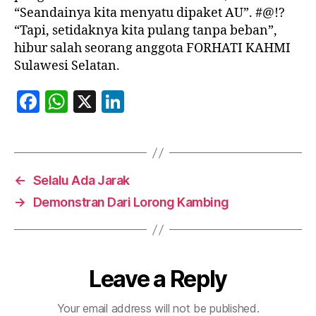
“Seandainya kita menyatu dipaket AU”. #@!?
“Tapi, setidaknya kita pulang tanpa beban”,
hibur salah seorang anggota FORHATI KAHMI
Sulawesi Selatan.
F
W
X
Li
a
h
n
c
at
k
e
s
e
←
Selalu Ada Jarak
b
A
dI
→
Demonstran Dari Lorong Kambing
o
p
n
o
p
k
Leave a Reply
Your email address will not be published.