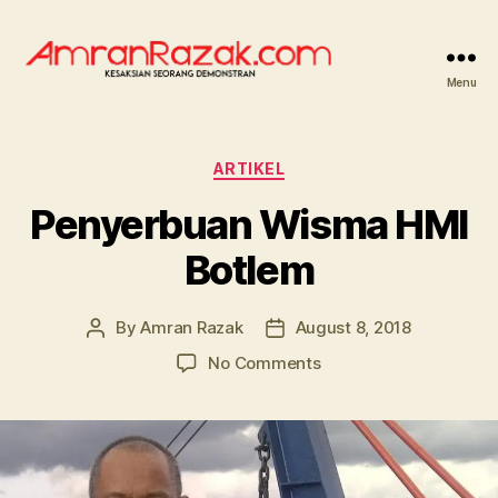
Menu
AMRANRAZAK.COM
Categories
ARTIKEL
Penyerbuan Wisma HMI
Botlem
By
Amran Razak
August 8, 2018
Post
Post
author
date
on
No Comments
Penyerbuan
Wisma
HMI
Botlem