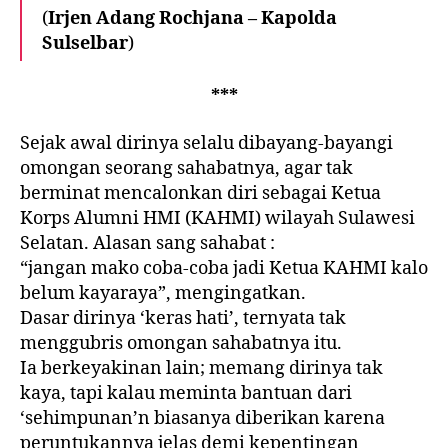
o
p
(
Irjen Adang Rochjana – Kapolda
k
Sulselbar
)
***
Sejak awal dirinya selalu dibayang-bayangi
omongan seorang sahabatnya, agar tak
berminat mencalonkan diri sebagai Ketua
Korps Alumni HMI (KAHMI) wilayah Sulawesi
Selatan. Alasan sang sahabat :
“jangan mako coba-coba jadi Ketua KAHMI kalo
belum kayaraya”, mengingatkan.
Dasar dirinya ‘keras hati’, ternyata tak
menggubris omongan sahabatnya itu.
Ia berkeyakinan lain; memang dirinya tak
kaya, tapi kalau meminta bantuan dari
‘sehimpunan’n biasanya diberikan karena
peruntukannya jelas demi kepentingan