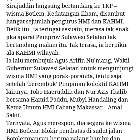
Sirajuddin langsung bertandang ke TKP –
wisma Botlem. Kedatangan Ilham, disambut
hangat sejumlah pengurus HMI dan KAHMI.
Detik itu , ia teringat sesuatu, merasa tak enak
jika aparat Pemprov Sulawesi Selatan tak
bertandang malam itu. Tak terasa, ia berpikir
ala KAHMI wilayah.
Ia lalu membujuk Agus Arifin Nu’mang, Wakil
Gubernur Sulawesi Selatan untuk mengunjungi
wisma HMI yang porak-poranda, tentu saja
setelah ‘berembuk’ Pimpinan kolektif KAHMI
lainnya; Tobo Haeruddin dan Nur Azis Thalib
bersama Hamid Paddu, Mubyl Handaling dan
Ketua Umum HMI Cabang Makassar – Amal
Sakti.
Ternyata, Agus merespon, dia segera ke wisma
HMI Botlem. Blokir pembatas di sudut jalan
Botolempangan berupa palang bambu dan