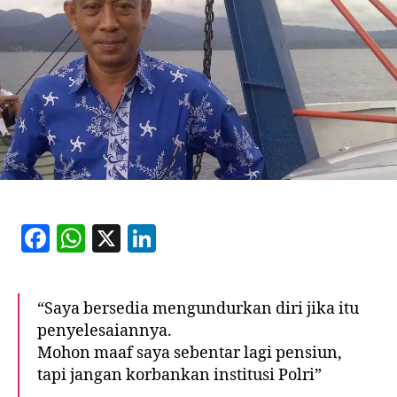
F
W
X
Li
a
h
n
c
at
k
“Saya bersedia mengundurkan diri jika itu
e
s
e
penyelesaiannya.
b
A
dI
Mohon maaf saya sebentar lagi pensiun,
o
p
n
tapi jangan korbankan institusi Polri”