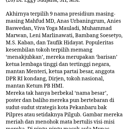
(26) Dr. Eggy Sudjana, SH, MSi.
Akhirnya terpilih 9 nama presidium masing-
masing Mahfud MD, Anas Urbaningrum, Anies
Baswedan, Viva Yoga Mauladi, Muhammad
Marwan, Leni Marlinawati, Bambang Soesetyo,
M.S. Kaban, dan Taufik Hidayat. Populeritas
kesembilan tokoh terpilih memang
‘menakjubkan’, mereka merupakan ‘barisan’
ketua lembaga tinggi dan tertinggi negara,
mantan Menteri, ketua partai besar, anggota
DPR RI kondang, Dirjen, tokoh nasional,
mantan Ketum PB HMI.
Mereka tak hanya berbekal ‘nama besar’,
poster dan baliho mereka pun bertebaran di
sudut-sudut strategis kota Pekanbaru bak
Pilpres atau setidaknya Pilgub. Gambar mereka
meriah dan menohok mata bertulis visi-misi