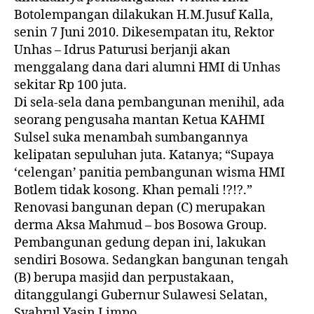
Botolempangan dilakukan H.M.Jusuf Kalla,
senin 7 Juni 2010. Dikesempatan itu, Rektor
Unhas – Idrus Paturusi berjanji akan
menggalang dana dari alumni HMI di Unhas
sekitar Rp 100 juta.
Di sela-sela dana pembangunan menihil, ada
seorang pengusaha mantan Ketua KAHMI
Sulsel suka menambah sumbangannya
kelipatan sepuluhan juta. Katanya; “Supaya
‘celengan’ panitia pembangunan wisma HMI
Botlem tidak kosong. Khan pemali !?!?.”
Renovasi bangunan depan (C) merupakan
derma Aksa Mahmud – bos Bosowa Group.
Pembangunan gedung depan ini, lakukan
sendiri Bosowa. Sedangkan bangunan tengah
(B) berupa masjid dan perpustakaan,
ditanggulangi Gubernur Sulawesi Selatan,
Syahrul Yasin Limpo.