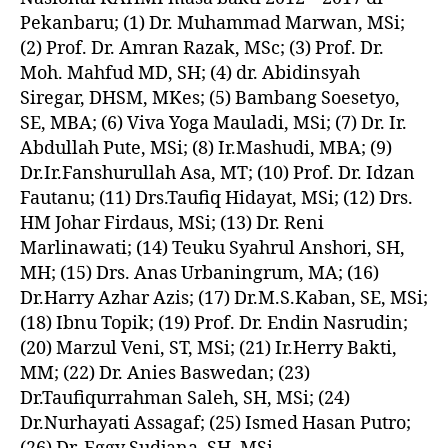
Pekanbaru; (1) Dr. Muhammad Marwan, MSi;
(2) Prof. Dr. Amran Razak, MSc; (3) Prof. Dr.
Moh. Mahfud MD, SH; (4) dr. Abidinsyah
Siregar, DHSM, MKes; (5) Bambang Soesetyo,
SE, MBA; (6) Viva Yoga Mauladi, MSi; (7) Dr. Ir.
Abdullah Pute, MSi; (8) Ir.Mashudi, MBA; (9)
Dr.Ir.Fanshurullah Asa, MT; (10) Prof. Dr. Idzan
Fautanu; (11) Drs.Taufiq Hidayat, MSi; (12) Drs.
HM Johar Firdaus, MSi; (13) Dr. Reni
Marlinawati; (14) Teuku Syahrul Anshori, SH,
MH; (15) Drs. Anas Urbaningrum, MA; (16)
Dr.Harry Azhar Azis; (17) Dr.M.S.Kaban, SE, MSi;
(18) Ibnu Topik; (19) Prof. Dr. Endin Nasrudin;
(20) Marzul Veni, ST, MSi; (21) Ir.Herry Bakti,
MM; (22) Dr. Anies Baswedan; (23)
Dr.Taufiqurrahman Saleh, SH, MSi; (24)
Dr.Nurhayati Assagaf; (25) Ismed Hasan Putro;