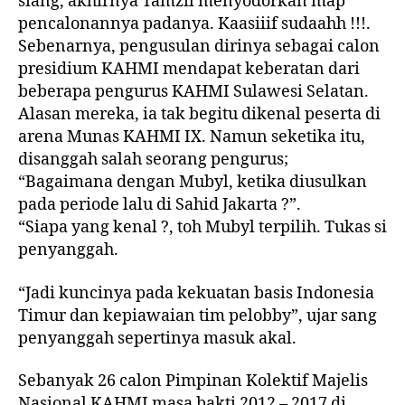
siang, akhirnya Tamzil menyodorkan map
pencalonannya padanya. Kaasiiif sudaahh !!!.
Sebenarnya, pengusulan dirinya sebagai calon
presidium KAHMI mendapat keberatan dari
beberapa pengurus KAHMI Sulawesi Selatan.
Alasan mereka, ia tak begitu dikenal peserta di
arena Munas KAHMI IX. Namun seketika itu,
disanggah salah seorang pengurus;
“Bagaimana dengan Mubyl, ketika diusulkan
pada periode lalu di Sahid Jakarta ?”.
“Siapa yang kenal ?, toh Mubyl terpilih. Tukas si
penyanggah.
“Jadi kuncinya pada kekuatan basis Indonesia
Timur dan kepiawaian tim pelobby”, ujar sang
penyanggah sepertinya masuk akal.
Sebanyak 26 calon Pimpinan Kolektif Majelis
Nasional KAHMI masa bakti 2012 – 2017 di