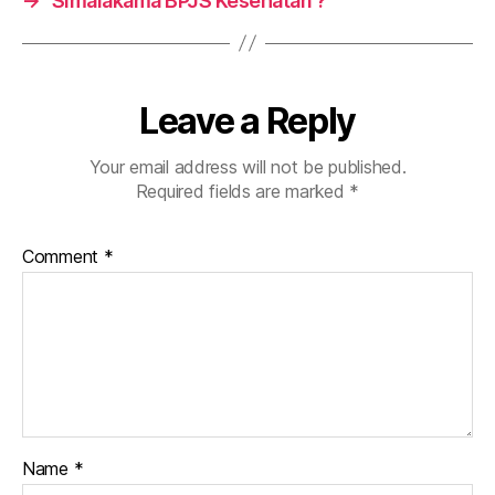
→
Simalakama BPJS Kesehatan ?
o
p
k
Leave a Reply
Your email address will not be published.
Required fields are marked
*
Comment
*
Name
*