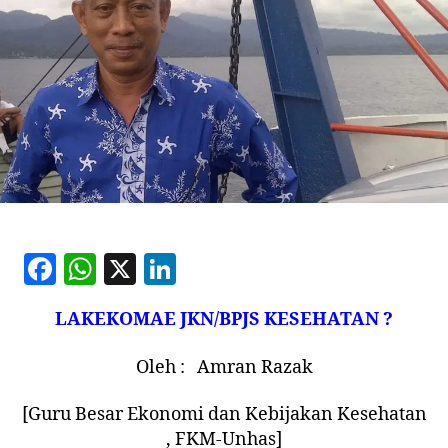
F
W
X
Li
a
h
n
LAKEKOMAE JKN/BPJS KESEHATAN ?
c
at
k
e
s
e
Oleh : Amran Razak
b
A
dI
[Guru Besar Ekonomi dan Kebijakan Kesehatan
o
p
n
, FKM-Unhas]