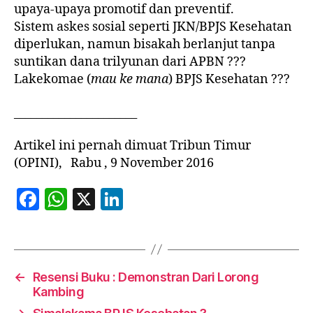
upaya-upaya promotif dan preventif.
Sistem askes sosial seperti JKN/BPJS Kesehatan
diperlukan, namun bisakah berlanjut tanpa
suntikan dana trilyunan dari APBN ???
Lakekomae (
mau ke mana
) BPJS Kesehatan ???
______________________
Artikel ini pernah dimuat Tribun Timur
(OPINI), Rabu , 9 November 2016
F
W
X
Li
a
h
n
c
at
k
e
s
e
←
Resensi Buku : Demonstran Dari Lorong
b
A
dI
Kambing
o
p
n