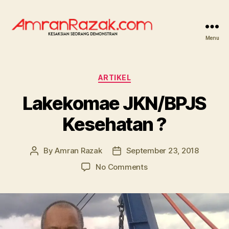
Menu
AMRANRAZAK.COM
Categories
ARTIKEL
Lakekomae JKN/BPJS
Kesehatan ?
By
Amran Razak
September 23, 2018
Post
Post
author
date
on
No Comments
Lakekomae
JKN/BPJS
Kesehatan
?