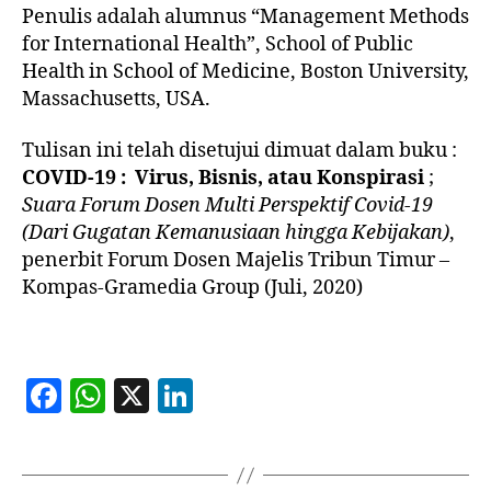
Penulis adalah alumnus “Management Methods
for International Health”, School of Public
Health in School of Medicine, Boston University,
Massachusetts, USA.
Tulisan ini telah disetujui dimuat dalam buku :
COVID-19 : Virus, Bisnis, atau Konspirasi
;
Suara Forum Dosen Multi Perspektif Covid-19
(Dari Gugatan Kemanusiaan hingga Kebijakan)
,
penerbit Forum Dosen Majelis Tribun Timur –
Kompas-Gramedia Group (Juli, 2020)
F
W
X
Li
a
h
n
c
at
k