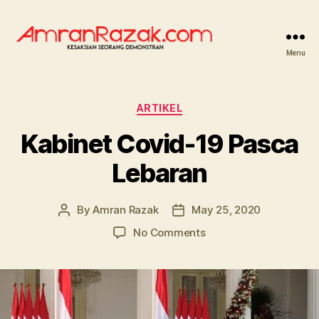
Menu
AMRANRAZAK.COM
Categories
ARTIKEL
Kabinet Covid-19 Pasca
Lebaran
By
Amran Razak
May 25, 2020
Post
Post
author
date
on
No Comments
Kabinet
Covid-
19
Pasca
Lebaran