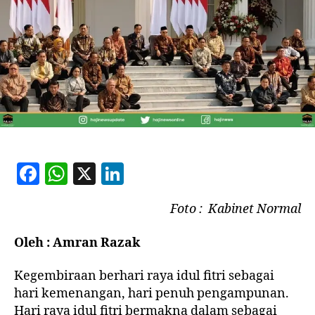
F
W
X
Li
a
h
n
Foto : Kabinet Normal
c
at
k
e
s
e
Oleh : Amran Razak
b
A
dI
Kegembiraan berhari raya idul fitri sebagai
o
p
n
hari kemenangan, hari penuh pengampunan.
o
p
Hari raya idul fitri bermakna dalam sebagai