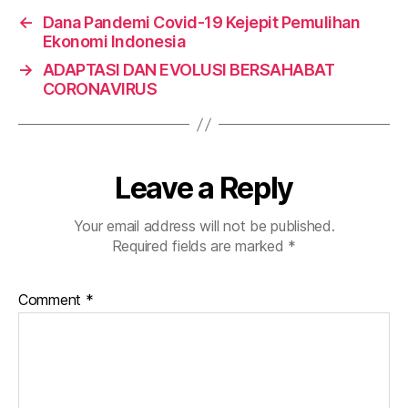
e
s
e
←
Dana Pandemi Covid-19 Kejepit Pemulihan
b
A
dI
Ekonomi Indonesia
o
p
n
→
ADAPTASI DAN EVOLUSI BERSAHABAT
o
p
CORONAVIRUS
k
Leave a Reply
Your email address will not be published.
Required fields are marked
*
Comment
*