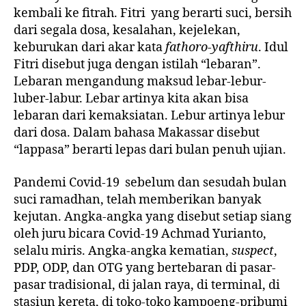
k
kembali ke fitrah. Fitri yang berarti suci, bersih
dari segala dosa, kesalahan, kejelekan,
keburukan dari akar kata
fathoro-yafthiru
. Idul
Fitri disebut juga dengan istilah “lebaran”.
Lebaran mengandung maksud lebar-lebur-
luber-labur. Lebar artinya kita akan bisa
lebaran dari kemaksiatan. Lebur artinya lebur
dari dosa. Dalam bahasa Makassar disebut
“lappasa” berarti lepas dari bulan penuh ujian.
Pandemi Covid-19 sebelum dan sesudah bulan
suci ramadhan, telah memberikan banyak
kejutan. Angka-angka yang disebut setiap siang
oleh juru bicara Covid-19 Achmad Yurianto,
selalu miris. Angka-angka kematian,
suspect
,
PDP, ODP, dan OTG yang bertebaran di pasar-
pasar tradisional, di jalan raya, di terminal, di
stasiun kereta, di toko-toko kampoeng-pribumi